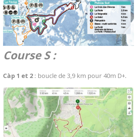
Course S :
Càp 1 et 2
: boucle de 3,9 km pour 40m D+.