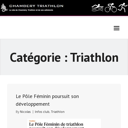
Skip
to
content
Catégorie :
Triathlon
Le Pôle Féminin poursuit son
développement
By
Nicolas
Infos club
,
Triathlon