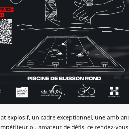
t explosif, un cadre exceptionnel, une ambian
ompétiteur ou amateur de défis, ce rendez-vous 