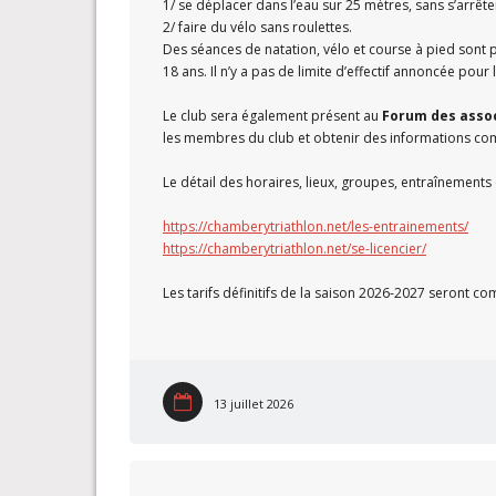
1/ se déplacer dans l’eau sur 25 mètres, sans s’arrête
2/ faire du vélo sans roulettes.
Des séances de natation, vélo et course à pied sont
18 ans. Il n’y a pas de limite d’effectif annoncée po
Le club sera également présent au
Forum des asso
les membres du club et obtenir des informations com
Le détail des horaires, lieux, groupes, entraînements et
https://chamberytriathlon.net/les-entrainements/
https://chamberytriathlon.net/se-licencier/
Les tarifs définitifs de la saison 2026-2027 seront c
13 juillet 2026