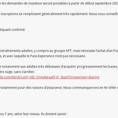
ue les demandes de mutation seront possibles à partir de début septembre 202
les inscriptions se remplissent généralement très rapidement. Nous vous conseil
atiquant confirmé.
entraînements adultes, y compris au groupe APT, mais nécessite l’achat d’un Pa
 et avec laquelle le Pass Expérience n’est pas nécessaire.
 notamment aux adultes très débutants d’acquérir progressivement les bases, en 
tre nage, sans s’arrêter.
gle.com/file/d/1usYJ-gSD_IOjAsNeaaFF-jf-_9iaxF7X/view?usp=sharing
, notamment pour des raisons d’assurance. Nous communiquerons en fin d’été si
u 7 ans, selon leur niveau. Ils doivent savoir :