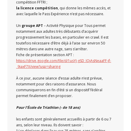
compétition FFTRI ;
la licence compétition
, qui donne les mêmes accès, et
avec laquelle le Pass Expérience n’est pas nécessaire.
Un
groupe APT
– Activité Physique pour Tous permet
notamment aux adultes très débutants d’acquérir
progressivement les bases, en particulier en crawl. Il est
toutefois nécessaire d’être déjà à l’aise sur environ 50
mètres dans une autre nage, sans s’arrêter.
Fiche de présentation section APT :
https://drive.google.com/file/d/1usYJ-gSD_IOjAsNeaaFF-jf-
_9iaxF7X/view?usp=sharing
À ce jour, aucune séance d’essai adulte n’est prévue,
notamment pour des raisons d’assurance. Nous
communiquerons en fin d’été si un dispositif fédéral
permet finalement d’en proposer.
Pour l’École de Triathlon (- de 18 ans)
les enfants sont généralement accueillis à partir de 6 ou 7
ans, selon leur niveau. Ils doivent savoir :
1/ se déplacer dans l’eau sur 25 mètres, sans s’arrêter