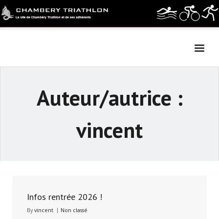
Skip
to
content
Auteur/autrice :
vincent
Infos rentrée 2026 !
By
vincent
Non classé