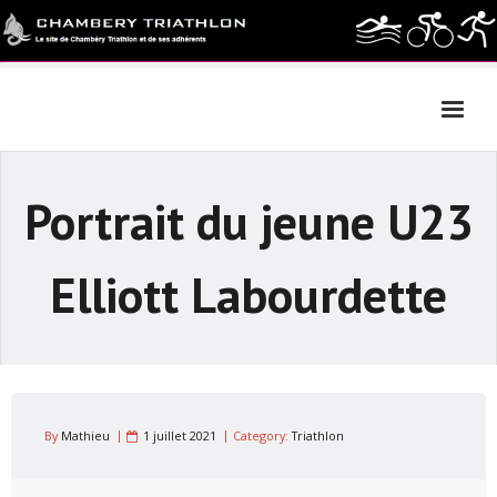
Skip
to
content
Portrait du jeune U23
Elliott Labourdette
By
Mathieu
1 juillet 2021
Category:
Triathlon