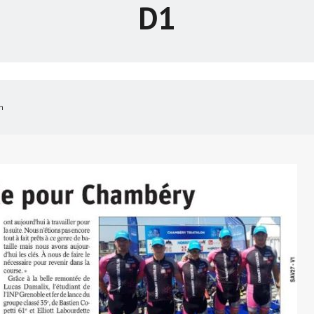
D1
on