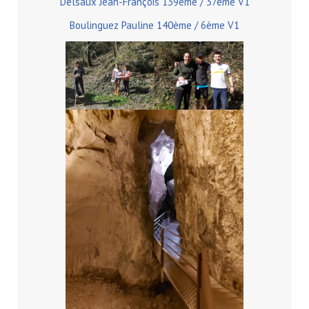
Delsaux Jean-François 139ème / 37ème V1
Boulinguez Pauline 140ème / 6ème V1