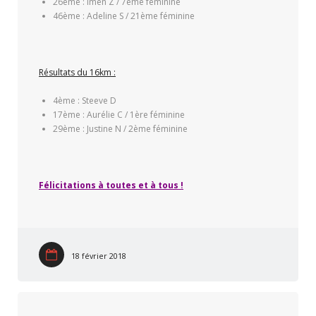
26ème : Imen Z / 7ème féminine
46ème : Adeline S / 21ème féminine
Résultats du 16km :
4ème : Steeve D
17ème : Aurélie C / 1ère féminine
29ème : Justine N / 2ème féminine
Félicitations à toutes et à tous !
18 février 2018