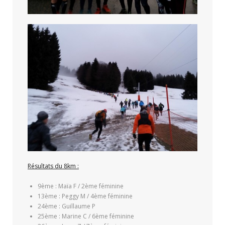
Résultats du 8km :
9ème : Maïa F / 2ème féminine
13ème : Peggy M / 4ème féminine
24ème : Guillaume P
25ème : Marine C / 6ème féminine