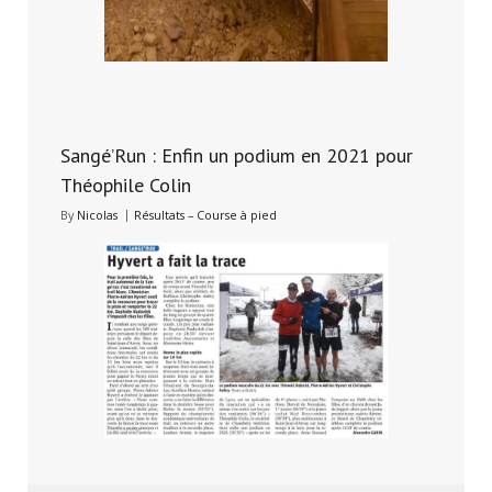
Sangé’Run : Enfin un podium en 2021 pour
2 avril 2022
Théophile Colin
By
Nicolas
Résultats – Course à pied